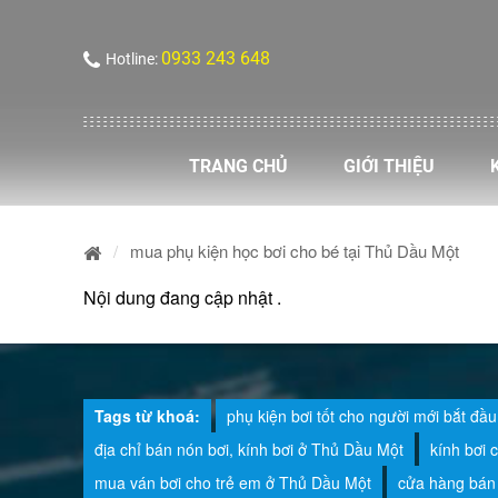
0933 243 648
Hotline:
TRANG CHỦ
GIỚI THIỆU
mua phụ kiện học bơi cho bé tại Thủ Dầu Một
Nội dung đang cập nhật .
Tags từ khoá:
phụ kiện bơi tốt cho người mới bắt đầu
địa chỉ bán nón bơi, kính bơi ở Thủ Dầu Một
kính bơi 
mua ván bơi cho trẻ em ở Thủ Dầu Một
cửa hàng bán 