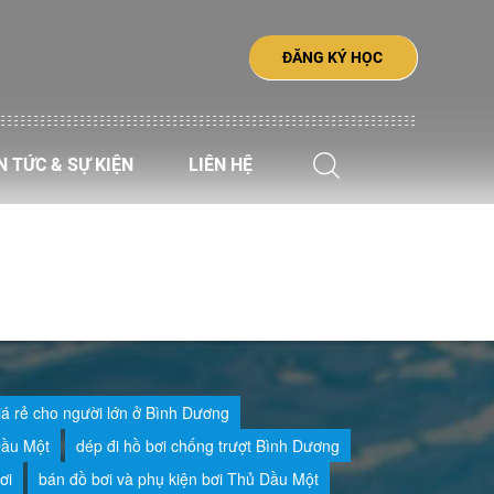
ĐĂNG KÝ HỌC
N TỨC & SỰ KIỆN
LIÊN HỆ
iá rẻ cho người lớn ở Bình Dương
Dầu Một
dép đi hồ bơi chống trượt Bình Dương
ơi
bán đồ bơi và phụ kiện bơi Thủ Dầu Một