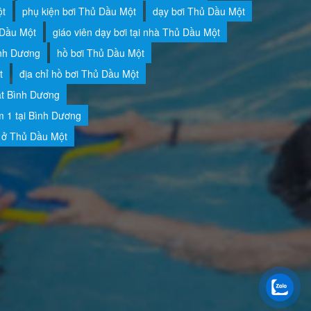
ột
phụ kiện bơi Thủ Dầu Một
dạy bơi Thủ Dầu Một
 Dầu Một
giáo viên dạy bơi tại nhà Thủ Dầu Một
ình Dương
hồ bơi Thủ Dầu Một
t
địa chỉ hồ bơi Thủ Dầu Một
ật Bình Dương
m 1 tại Bình Dương
i ở Thủ Dầu Một