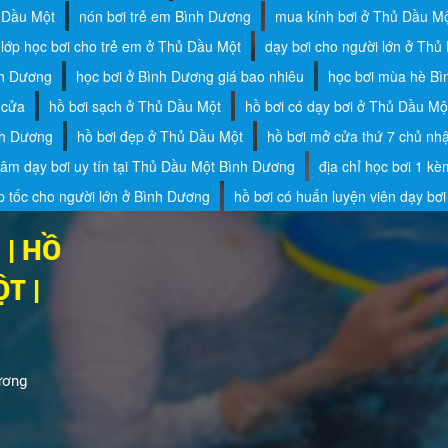
 Dầu Một
nón bơi trẻ em Bình Dương
mua kính bơi ở Thủ Dầu M
lớp học bơi cho trẻ em ở Thủ Dầu Một
dạy bơi cho người lớn ở Thủ
nh Dương
học bơi ở Bình Dương giá bao nhiêu
học bơi mùa hè B
 cửa
hồ bơi sạch ở Thủ Dầu Một
hồ bơi có dạy bơi ở Thủ Dầu Mộ
nh Dương
hồ bơi đẹp ở Thủ Dầu Một
hồ bơi mở cửa thứ 7 chủ nh
tâm dạy bơi uy tín tại Thủ Dầu Một Bình Dương
địa chỉ học bơi 1 kè
p tốc cho người lớn ở Bình Dương
hồ bơi có huấn luyện viên dạy bơ
 | HỒ
T |
ương