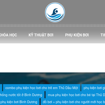
KHÓA HỌC
KỸ THUẬT BƠI
PHỤ KIỆN BƠI
TI
combo phụ kiện học bơi cho trẻ em Thủ Dầu Một
phụ kiện bơi g
chống nước tốt ở Bình Dương
mua phụ kiện học bơi cho bé tại Thủ 
phụ kiện bơi Bình Dương
đồ bơi + phụ kiện bơi cho người mới học b