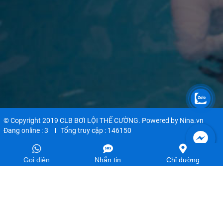
© Copyright 2019 CLB BƠI LỘI THẾ CƯỜNG. Powered by
Nina.vn
Đang online :
3
Tổng truy cập :
146150
Gọi điện
Nhắn tin
Chỉ đường