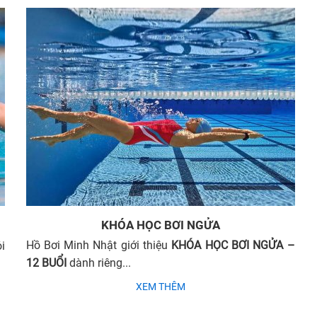
KHÓA HỌC BƠI NGỬA
Hồ Bơi Minh Nhật giới thiệu
KHÓA HỌC BƠI NGỬA –
i
12 BUỔI
dành riêng...
XEM THÊM