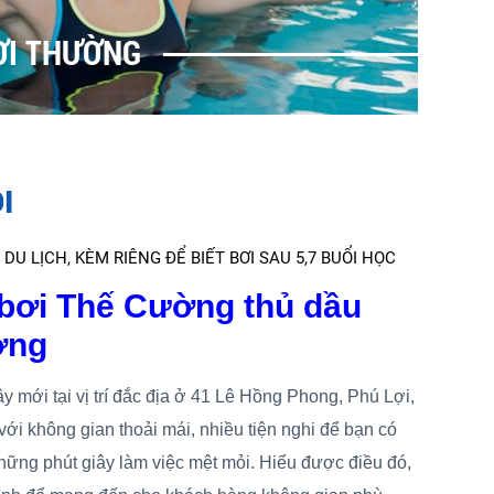
ƠI THƯỜNG
I
 DU LỊCH, KÈM RIÊNG ĐỂ BIẾT BƠI SAU 5,7 BUỔI HỌC
 bơi Thế Cường thủ dầu
ơng
 mới tại vị trí đắc địa ở 41 Lê Hồng Phong, Phú Lợi,
i không gian thoải mái, nhiều tiện nghi để bạn có
ững phút giây làm việc mệt mỏi. Hiểu được điều đó,