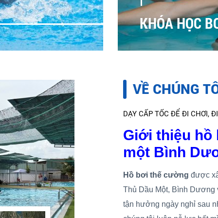
KHÓA HỌC B
VỀ CHÚNG TÔ
DẠY CẤP TỐC ĐỂ ĐI CHƠI, ĐI
Giới thiệu hồ
một Bình Dư
Hồ bơi thế cường
được xây
Thủ Dầu Một, Bình Dương vớ
tận hưởng ngày nghỉ sau nh