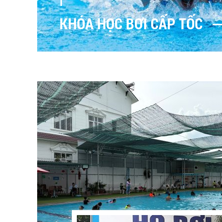
KHÓA HỌC BƠI CẤP TỐC