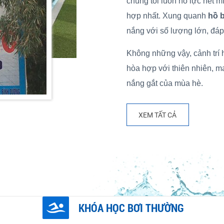
chúng tôi luôn nỗ lực hết
hợp nhất. Xung quanh
hồ 
nắng với số lượng lớn, đáp
Không những vậy, cảnh trí 
hòa hợp với thiên nhiên, 
nắng gắt của mùa hè.
XEM TẤT CẢ
KHÓA HỌC BƠI THƯỜNG