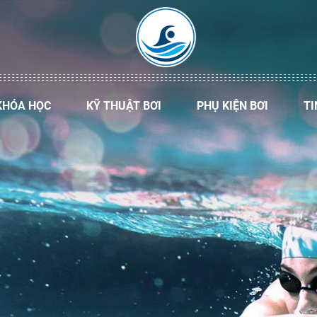
KHÓA HỌC
KỸ THUẬT BƠI
PHỤ KIỆN BƠI
TI