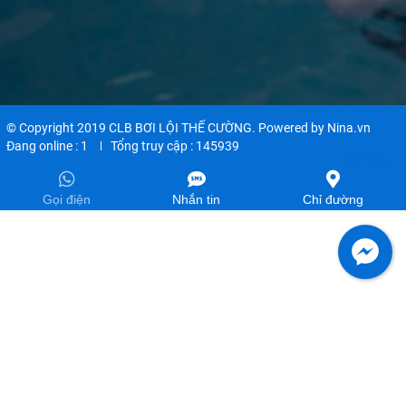
© Copyright 2019 CLB BƠI LỘI THẾ CƯỜNG. Powered by
Nina.vn
Đang online :
1
Tổng truy cập :
145939
Gọi điện
Nhắn tin
Chỉ đường