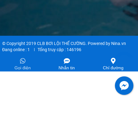
© Copyright 2019 CLB BƠI LỘI THẾ CƯỜNG. Powered by
Nina.vn
Đang online :
1
Tổng truy cập :
146196
Gọi điện
Nhắn tin
Chỉ đường